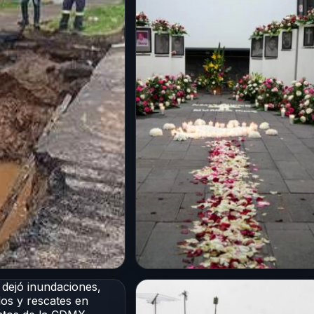
CDMX
n de Aragón
Conmemoran 18 años