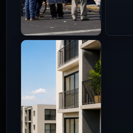
CDMX
CDMX
Viernes de alta carga vial
Adulto 
en CDMX por protestas,
tras de
rodadas y eventos
una alt
masivos
en la G
31 Jul 2026
28 Jul 202
Ciudad de México, 31 de julio
Ciudad d
de 2026.- La Secretaría de
hombre d
Seguridad Ciudadana (SSC)
65 años p
de la Ciudad de…
de caer 