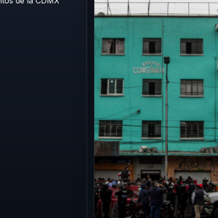
 obras tras falla
del News Divine con
a que fracturó la
llamado a proteger los
agua
derechos de las
juventudes
ción de una de las
22 Jun 2026
A 18 años de la tragedia
afectadas permitió
ocurrida en el centro
er el suministro de
nocturno News Divine,
able en la zona;…
autoridades capitalinas,
familiares de las…