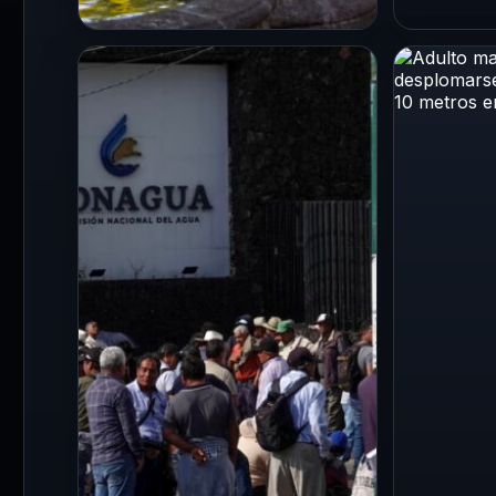
CDMX
CDMX
La primera Utopía de
Torment
Coyoacán abre sus
inundac
puertas: así será el
caídos 
nuevo espacio gratuito
distinto
con alberca olímpica,
CDMX
servicios médicos y
3 Ago 202
cultura
Ciudad d
6 Ago 2026
agosto d
La Ciudad de México sumará
lluvia a
un nuevo espacio dedicado
granizo 
al bienestar, el deporte y la
cultura con la…