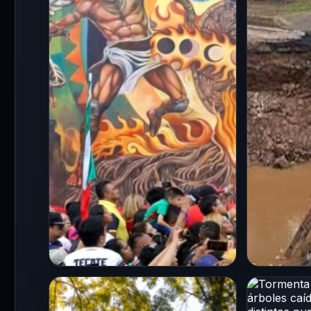
CDMX
CDMX
Certifican en Gustavo A.
San Jua