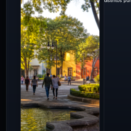
Madero el mural
sigue en
futbolero más grande
geológic
del mundo
red de 
24 May 2026
3 Jul 2026
Con más de 200 metros
La repara
cuadrados, la Gustavo A.
tuberías 
Madero alberga el mural de
restablec
futbol a pincel más…
agua pot