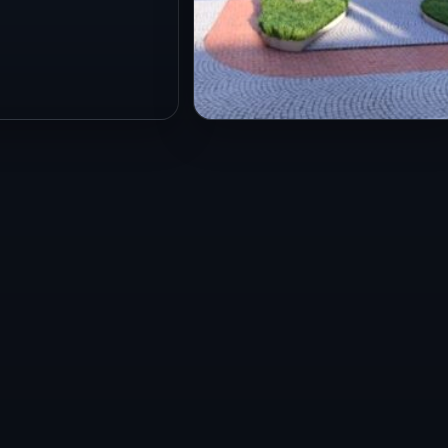
CDMX
mayor fallece
Vivienda social en
splomarse desde
CDMX: entregan 141
ura de 10 metros
hogares y preparan
AM
reforma para acelerar
proyectos
6
e México.— Un
25 Jul 2026
La mandataria capitalina
e aproximadamente
informó que las viviendas
erdió la vida luego
entregadas este día se
desde una altura…
localizan en Coyoacán,
Azcapotzalco, Venustiano