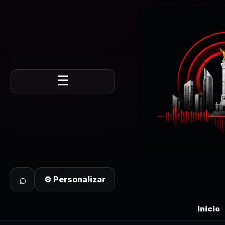
☰
⌕
⚙ Personalizar
Inicio