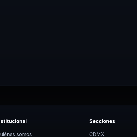
Carranza, Miguel…
nstitucional
Secciones
uiénes somos
CDMX