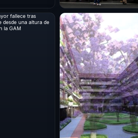
CDMX
a dejó
Contratos falsos y
iones, árboles
juicios simulados: así
y rescates en
operan las mafias del
s puntos de la
despojo en la Ciudad de
México
6
1 Ago 2026
e México, 3 de
Ciudad de México.– El
e 2026. La intensa
Gobierno de la Ciudad de
compañada de
México identificó a las
que cayó la tarde…
alcaldías Cuauhtémoc,
Benito Juárez e…