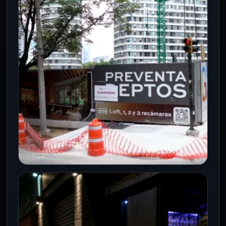
cultura
6 Ago 2026
La Ciudad de México sumará un nuevo
espacio dedicado al bienestar, el deporte
y la cultura con la…
CDMX
¿Aseguramiento o desalojo? El
caso Cairo 266 sacude a la CDMX
4 Ago 2026