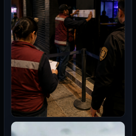
Ciudad de México.- El aseguramiento y
vaciado del inmueble ubicado en Cairo
266, colonia Clavería, alcaldía
Azcapotzalco, volvió…
CDMX
Negocios nocturnos bajo la lupa: