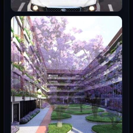
CDMX
Caos vial en CDMX por marchas
bloqueos y Hoy No Circula este
lunes
27 Jul 2026
Seis bloqueos y marchas simultáneas
reducen la velocidad en arterias clave de
CDMX. El programa Hoy No Circula…