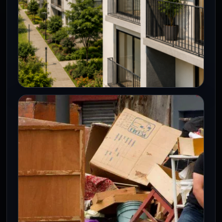
CDMX
Nueva oferta de Vivienda Norma 26
busca acercar hogares accesibles
a zonas céntricas de la CDMX
24 Jul 2026
Ciudad de México, 24 de julio de 2026.
Servicios Metropolitanos (SERVIMET)
presentó la cuarta edición del Catálogo
de…