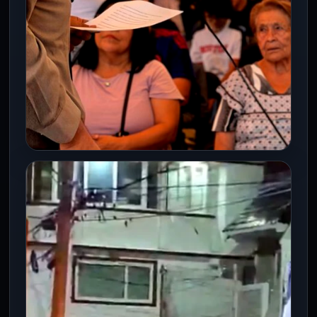
CDMX
LA CIUDAD COMO CONQUISTA
SOCIAL ; AZCAPOTZALCO DEBATE
SU FUTURO
27 Jul 2026
Organizado por el colectivo Firmeza,
Responsabilidad y Compromiso (FRC) por
Azcapotzalco, realizó un foro de reflexión