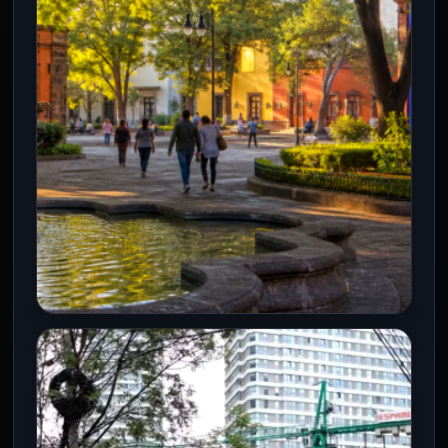
perpetrado durante la madrugada del
domingo 14 de junio de 2026 en…
CDMX
La primera Utopía de Coyoacán
abre sus puertas: así será el nuevo
espacio gratuito con alberca
olímpica, servicios médicos y