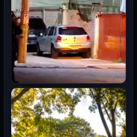
sobre el…
CDMX
Investigan homicidio múltiple en
vivienda de Azcapotzalco; hay tres
víctimas mortales
16 Jun 2026
Ciudad de México.- Un ataque armado