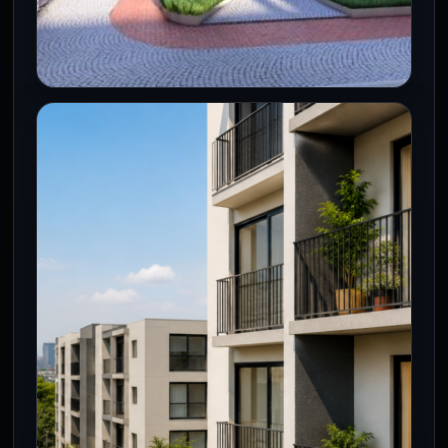
CDMX
Vivienda social en CDMX: entregan
141 hogares y preparan reforma
para acelerar proyectos
25 Jul 2026
La mandataria capitalina informó que las
viviendas entregadas este día se
localizan en Coyoacán, Azcapotzalco,
Venustiano Carranza, Miguel…