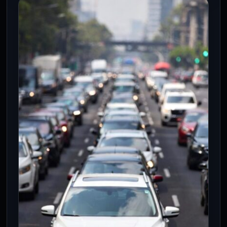
CDMX
Seis bloqueos y marchas complican
la movilidad en la CDMX
27 Jul 2026
Seis manifestaciones simultáneas, una
marcha en la UNAM y lluvias intensas
reducen la velocidad del tránsito en la…