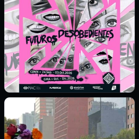
CULTURA
Festival de Cine Alemán 2026: fechas,
tema y todo lo confirmado
4 Ago 2026
La edición 25 llegará a la CDMX del 24 de septiembre al 3
de octubre con “Futuros Desobedientes”.