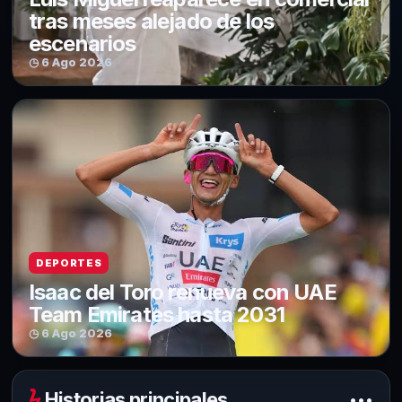
tras meses alejado de los
escenarios
◷ 6 Ago 2026
DEPORTES
Isaac del Toro renueva con UAE
Team Emirates hasta 2031
◷ 6 Ago 2026
ϟ
Historias principales
•••