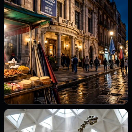
planear con información también es
parte del viaje
29 Jul 2026
La temporada de verano mueve a millones de viajeros en
México. Un viaje agradable empieza antes de salir:…
TURISMO
Noche de Museos CDMX: dos rutas con
cena y sin carreras