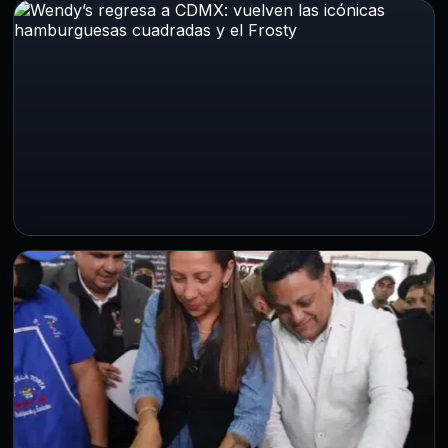
EXPERIENCIA GOURMET
Chile en nogada en CDMX desde 280
hasta 650 pesos esta temporada
4 Ago 2026
La temporada del chile en nogada llegó a la CDMX con
precios contrastantes, pero ¿cómo reconocer el
auténtico…
CDMX
Wendy’s regresa a CDMX: vuelven las
icónicas hamburguesas cuadradas y el
Frosty
31 Jul 2026
La cadena estadounidense abrirá el 4 de agosto su primer
restaurante en la capital tras una década de…