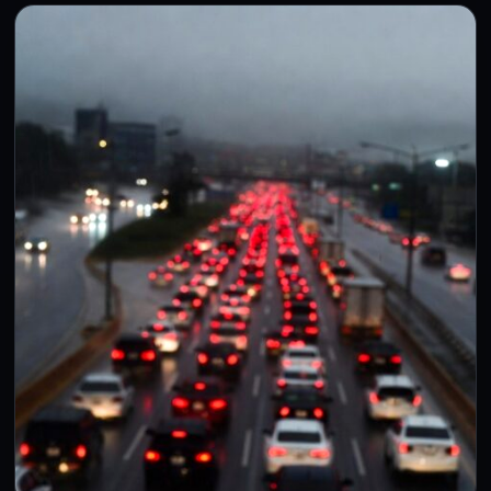
CDMX
La primera Utopía de Coyoacán abre sus
puertas: así será el nuevo espacio
gratuito con alberca olímpica, servicios
médicos y cultura
6 Ago 2026
La Ciudad de México sumará un nuevo espacio dedicado
al bienestar, el deporte y la cultura con la…