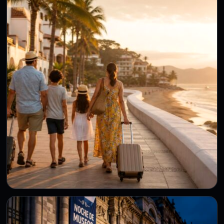
marca el arranque de la Feria de la Torta
2026 en CDMX
30 Jul 2026
Ciudad de México.- La jefa de Gobierno, Clara Brugada
Molina, inauguró la edición 21 de la Feria de…
TURISMO
Vacaciones de verano en México: