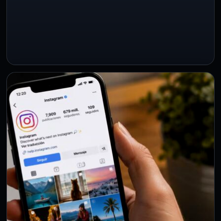
Posteriormente se conoció un segundo incidente
registrado en Reino Unido, donde participaron dos
sistemas de inteligencia artificial que…
ESTILO DE VIDA
¿Tu cuarto siempre está desordenado?
La psicología dice que podría revelar
rasgos positivos de tu personalidad
31 Jul 2026
Durante años, tener un cuarto desordenado ha sido
asociado con la falta de disciplina o de organización. Sin…