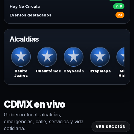
Hoy No Circula
7-8
Eventos destacados
23
Alcaldías
Benito
Cuauhtémoc
Coyoacán
Iztapalapa
Miguel
Juárez
Hidalg
CDMX en vivo
Gobierno local, alcaldías,
emergencias, calle, servicios y vida
VER SECCIÓN
cotidiana.