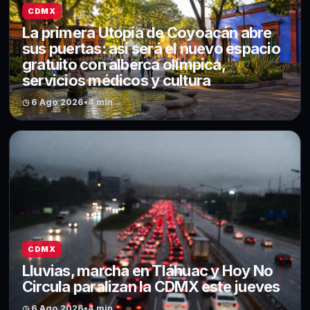
CDMX
La primera Utopía de Coyoacán abre
sus puertas: así será el nuevo espacio
gratuito con alberca olímpica,
servicios médicos y cultura
◷ 6 Ago 2026
•
4 min
CDMX
Lluvias, marcha en Tláhuac y Hoy No
Circula paralizan la CDMX este jueves
◷ 6 Ago 2026
•
4 min