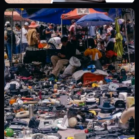
CDMX
Brugada mantiene proyecto de Fidel
Castro y el Che, pero descarta uso de
dinero del erario
6 Ago 2026
Ciudad de México.- La jefa de Gobierno de la Ciudad de
México, Clara Brugada Molina, modificó la postura…