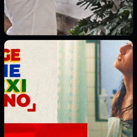
ESPECTACULOS
Luis Miguel reaparece en comercial tras
meses alejado de los escenarios
6 Ago 2026
Luis Miguel reapareció en un comercial de Coca-Cola
mientras mantiene un bajo perfil y no anuncia nuevos
conciertos.