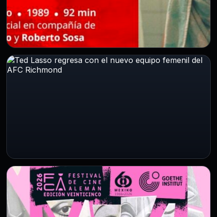
CDMX
CDMX conmemora el Día del Cine
Mexicano con una función especial de
Lola
6 Ago 2026
Como parte de las actividades por el Día Nacional del
Cine Mexicano, el Fideicomiso para la Promoción y…
ESPECTACULOS
Ted Lasso regresa con el nuevo equipo
femenil del AFC Richmond
5 Ago 2026