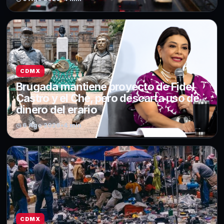
CDMX
Brugada mantiene proyecto de Fidel
Castro y el Che, pero descarta uso de
dinero del erario
◷ 6 Ago 2026
•
4 min
CDMX