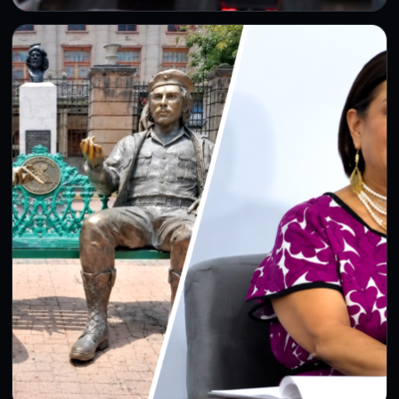
CDMX
Lluvias, marcha en Tláhuac y Hoy No
Circula paralizan la CDMX este jueves
6 Ago 2026
Lluvias de 50 mm, marcha en Av. Tláhuac y restricciones
vehiculares afectan la movilidad de millones en la…