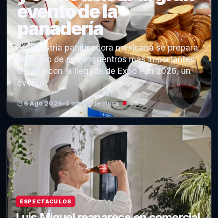
evento de la
panadería
La industria panificadora mexicana se prepara
para uno de sus encuentros más importantes
del año con la llegada de Expo Pan 2026, un
evento…
◷ 6 Ago 2026
•
5 min de lectura
ESPECTACULOS
Luis Miguel reaparece en comercial