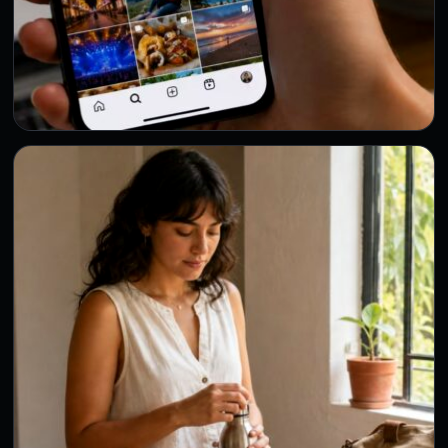
PRINCIPAL
¿Diste un “me gusta” por accidente en
Instagram? El CEO revela si la otra
persona puede descubrirlo
30 Jul 2026
A casi todos los usuarios de Instagram les ha ocurrido
alguna vez: mientras revisan el perfil de un…