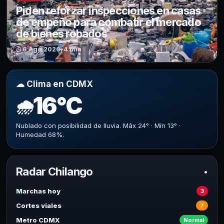
Piden reforzar inspecciones en casas
de empeño para combatir el mercado
de bienes robados
◷ 6 Ago 2026
•
4 min
☁ Clima en CDMX
16°C
🌧
Nublado con posibilidad de lluvia. Máx 24° · Mín 13° ·
Humedad 68%.
Radar Chilango
•
Marchas hoy
3
Cortes viales
7
Metro CDMX
Normal